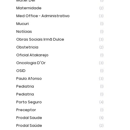
Mater Dei
(1)
Maternidade
(2)
Med Office - Administrativo
(3)
Mucuri
(1)
Notícias
(1)
Obras Sociais Irmã Dulce
(3)
Obstetricia
(2)
Oficial Atakarejo
(1)
Oncologia D'Or
(3)
OSID
(1)
Paulo Afonso
(3)
Pediatria
(1)
Pediatria
(1)
Porto Seguro
(4)
Preceptor
(1)
Prodal Saude
(5)
Prodal Saúde
(2)