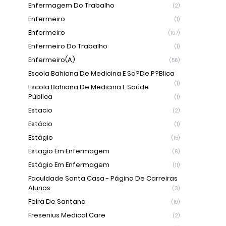
Enfermagem Do Trabalho
(2)
Enfermeiro
(1)
Enfermeiro
(107)
Enfermeiro Do Trabalho
(1)
Enfermeiro(a)
(56)
Escola Bahiana De Medicina E Sa?de P?blica
(1)
Escola Bahiana De Medicina E Saúde
Pública
(1)
Estacio
(2)
Estácio
(1)
Estágio
(15)
Estagio Em Enfermagem
(6)
Estágio Em Enfermagem
(11)
Faculdade Santa Casa - Página De Carreiras
Alunos
(3)
Feira De Santana
(19)
Fresenius Medical Care
(2)