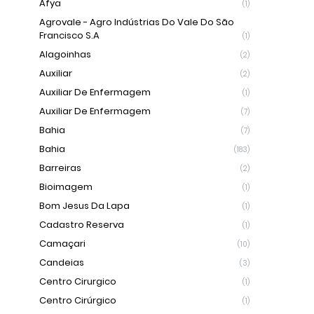
Afya
(1)
Agrovale - Agro Indústrias Do Vale Do São
Francisco S.A
(1)
Alagoinhas
(2)
Auxiliar
(2)
Auxiliar De Enfermagem
(1)
Auxiliar De Enfermagem
(7)
Bahia
(7)
Bahia
(183)
Barreiras
(2)
Bioimagem
(1)
Bom Jesus Da Lapa
(1)
Cadastro Reserva
(1)
Camaçari
(10)
Candeias
(3)
Centro Cirurgico
(1)
Centro Cirúrgico
(1)