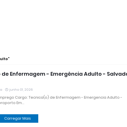
ulto
 de Enfermagem - Emergência Adulto - Salvado
ia
junho 01, 2026
mprego Cargo: Tecnica(o) de Enfermagem - Emergencia Adulto -
eroporto Em…
Carregar Mais