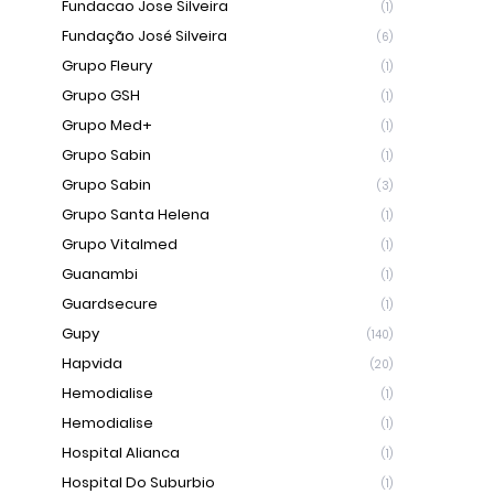
Fundacao Jose Silveira
(1)
Fundação José Silveira
(6)
Grupo Fleury
(1)
Grupo GSH
(1)
Grupo Med+
(1)
Grupo Sabin
(1)
Grupo Sabin
(3)
Grupo Santa Helena
(1)
Grupo Vitalmed
(1)
Guanambi
(1)
Guardsecure
(1)
Gupy
(140)
Hapvida
(20)
Hemodialise
(1)
Hemodialise
(1)
Hospital Alianca
(1)
Hospital Do Suburbio
(1)