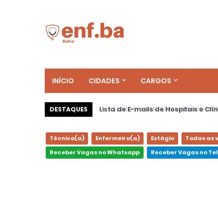
INÍCIO
CIDADES
CARGOS
TÉCNICO DE ENFERMAGEM HOSPITALAR
DESTAQUES
Técnico(a)
Enfermeiro(a)
Estágio
Todas as 
Receber Vagas no Whatsapp
Receber Vagas no T