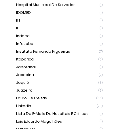
Hospital Municipal De Salvador
(1)
IDOMED
(1)
Iff
(1)
IFF
(1)
Indeed
(1)
InfoJobs
(1)
Instituto Fernando Filgueiras
(7)
Itaparica
(3)
Jaborandi
(1)
Jacobina
(2)
Jequié
(3)
Juazeiro
(6)
Lauro De Freitas
(30)
LinkedIn
(23)
Lista De E-Mails De Hospitais E Clínicas
(1)
Luís Eduardo Magalhães
(1)