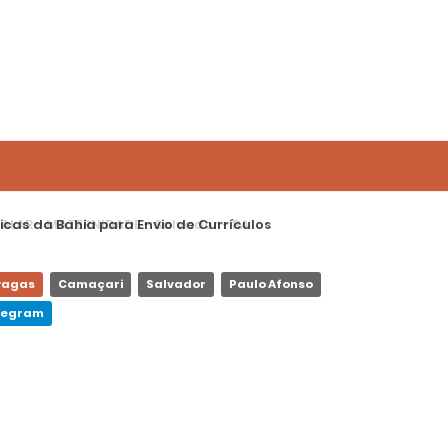
 - MATERNIDADE - Salvador - BA
vagas
Camaçari
Salvador
Paulo Afonso
elegram