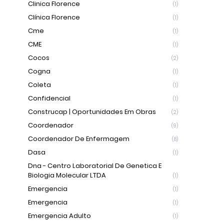
Clinica Florence
(1)
Clínica Florence
(1)
Cme
(1)
CME
(1)
Cocos
(2)
Cogna
(1)
Coleta
(1)
Confidencial
(1)
Construcap | Oportunidades Em Obras
(2)
Coordenador
(9)
Coordenador De Enfermagem
(8)
Dasa
(1)
Dna - Centro Laboratorial De Genetica E
Biologia Molecular LTDA
(1)
Emergencia
(1)
Emergencia
(1)
Emergencia Adulto
(1)