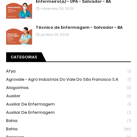
Enfermeiro(a) - UPA - Salvador - BA
novembro 28, 2025
Técnico de Enfermagem - Salvador - BA
janeiro 29, 2026
CATEGORIAS
Afya
(1)
Agrovale - Agro Indústrias Do Vale Do São Francisco S.A
(1)
Alagoinhas
(2)
Auxiliar
(2)
Auxiliar De Enfermagem
(1)
Auxiliar De Enfermagem
(7)
Bahia
(7)
Bahia
(183)