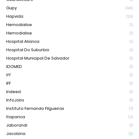
Gupy
(140)
Hapvida
(20)
Hemodialise
(1)
Hemodialise
(1)
Hospital Alianca
(1)
Hospital Do Suburbio
(1)
Hospital Municipal De Salvador
(1)
IDOMED
(1)
Iff
(1)
IFF
(1)
Indeed
(1)
InfoJobs
(1)
Instituto Fernando Filgueiras
(7)
Itaparica
(3)
Jaborandi
(1)
Jacobina
(2)