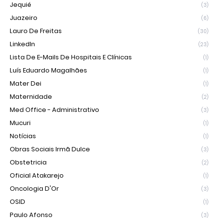
Jequié
(3)
Juazeiro
(6)
Lauro De Freitas
(30)
LinkedIn
(23)
Lista De E-Mails De Hospitais E Clínicas
(1)
Luís Eduardo Magalhães
(1)
Mater Dei
(1)
Maternidade
(2)
Med Office - Administrativo
(3)
Mucuri
(1)
Notícias
(1)
Obras Sociais Irmã Dulce
(3)
Obstetricia
(2)
Oficial Atakarejo
(1)
Oncologia D'Or
(3)
OSID
(1)
Paulo Afonso
(3)