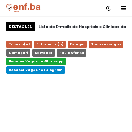
m Hospitalar CME
Lista de E-mails de Hospitais e Clínicas da
DESTAQUES
em Salvador
Bahia para Envio de Currículos
Técnico(a)
Enfermeiro(a)
Estágio
Todas as vagas
Camaçari
Salvador
Paulo Afonso
Receber Vagas no Whatsapp
Receber Vagas no Telegram