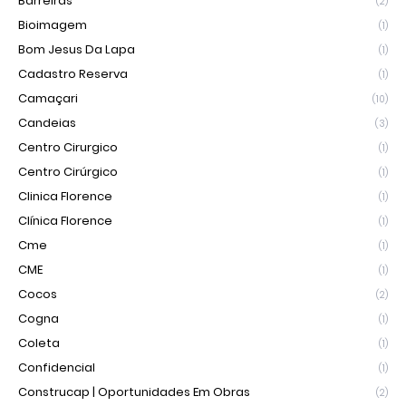
Barreiras
(2)
Bioimagem
(1)
Bom Jesus Da Lapa
(1)
Cadastro Reserva
(1)
Camaçari
(10)
Candeias
(3)
Centro Cirurgico
(1)
Centro Cirúrgico
(1)
Clinica Florence
(1)
Clínica Florence
(1)
Cme
(1)
CME
(1)
Cocos
(2)
Cogna
(1)
Coleta
(1)
Confidencial
(1)
Construcap | Oportunidades Em Obras
(2)