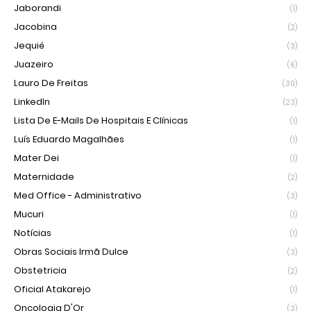
Jaborandi
(1)
Jacobina
(2)
Jequié
(3)
Juazeiro
(6)
Lauro De Freitas
(30)
LinkedIn
(23)
Lista De E-Mails De Hospitais E Clínicas
(1)
Luís Eduardo Magalhães
(1)
Mater Dei
(1)
Maternidade
(2)
Med Office - Administrativo
(3)
Mucuri
(1)
Notícias
(1)
Obras Sociais Irmã Dulce
(3)
Obstetricia
(2)
Oficial Atakarejo
(1)
Oncologia D'Or
(3)