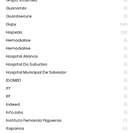
Grupo Vitalmed
(1)
Guanambi
(1)
Guardsecure
(1)
Gupy
(140)
Hapvida
(20)
Hemodialise
(1)
Hemodialise
(1)
Hospital Alianca
(1)
Hospital Do Suburbio
(1)
Hospital Municipal De Salvador
(1)
IDOMED
(1)
Iff
(1)
IFF
(1)
Indeed
(1)
InfoJobs
(1)
Instituto Fernando Filgueiras
(7)
Itaparica
(3)