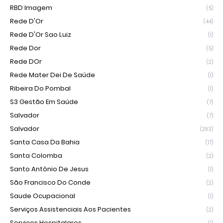
RBD Imagem
(5)
Rede D'Or
(44)
Rede D'Or Sao Luiz
(1)
Rede Dor
(5)
Rede DOr
(2)
Rede Mater Dei De Saúde
(1)
Ribeira Do Pombal
(1)
S3 Gestão Em Saúde
(7)
Salvador
(7)
Salvador
(293)
Santa Casa Da Bahia
(17)
Santa Colomba
(2)
Santo Antônio De Jesus
(1)
São Francisco Do Conde
(2)
Saude Ocupacional
(1)
Serviços Assistenciais Aos Pacientes
(2)
Servicos Hospitalares