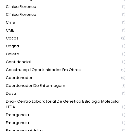
Clinica Florence
(1)
Clínica Florence
(1)
Cme
(1)
CME
(1)
Cocos
(2)
Cogna
(1)
Coleta
(1)
Confidencial
(1)
Construcap | Oportunidades Em Obras
(2)
Coordenador
(9)
Coordenador De Enfermagem
(8)
Dasa
(1)
Dna - Centro Laboratorial De Genetica E Biologia Molecular
LTDA
(1)
Emergencia
(1)
Emergencia
(1)
Emergencia Adulto
(1)