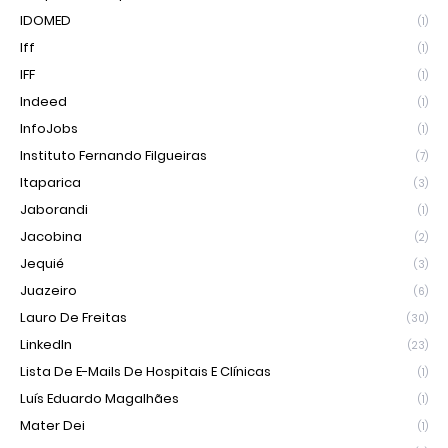
IDOMED
(1)
Iff
(1)
IFF
(1)
Indeed
(1)
InfoJobs
(1)
Instituto Fernando Filgueiras
(7)
Itaparica
(3)
Jaborandi
(1)
Jacobina
(2)
Jequié
(3)
Juazeiro
(6)
Lauro De Freitas
(30)
LinkedIn
(23)
Lista De E-Mails De Hospitais E Clínicas
(1)
Luís Eduardo Magalhães
(1)
Mater Dei
(1)