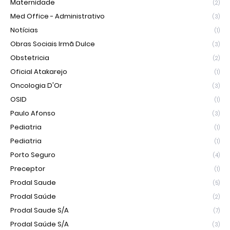
Maternidade
(2)
Med Office - Administrativo
(3)
Notícias
(1)
Obras Sociais Irmã Dulce
(3)
Obstetricia
(2)
Oficial Atakarejo
(1)
Oncologia D'Or
(3)
OSID
(1)
Paulo Afonso
(3)
Pediatria
(1)
Pediatria
(1)
Porto Seguro
(4)
Preceptor
(1)
Prodal Saude
(5)
Prodal Saúde
(2)
Prodal Saude S/A
(7)
Prodal Saúde S/A
(3)