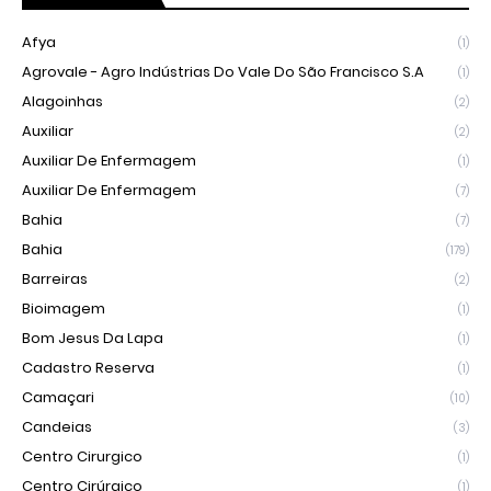
Afya
(1)
Agrovale - Agro Indústrias Do Vale Do São Francisco S.A
(1)
Alagoinhas
(2)
Auxiliar
(2)
Auxiliar De Enfermagem
(1)
Auxiliar De Enfermagem
(7)
Bahia
(7)
Bahia
(179)
Barreiras
(2)
Bioimagem
(1)
Bom Jesus Da Lapa
(1)
Cadastro Reserva
(1)
Camaçari
(10)
Candeias
(3)
Centro Cirurgico
(1)
Centro Cirúrgico
(1)