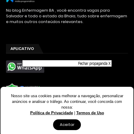
No blog Enfermagem BA , você encontra vagas para
Salvador e todo o estado da Bhaia, tudo sobre enfermagem
e muitos outros conteúdos relevantes.
APLICATIVO
Nosso site usa cookies para melhorar a navegação, personalizar
anúncios e analisar o tráfego. Ao continuar, você concorda com
nossa:
Enfermagem BA © 2025 - Todos os direitos reservados
Política de Privacidade
|
Termos de Uso
Templateify
Aceitar
Início
Sobre
Contato
Política de Privacidade
Politica de Cookies
Termos de uso